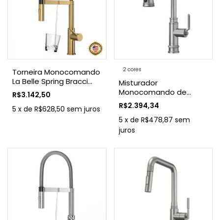
2 cores
Torneira Monocomando
La Belle Spring Bracci
Misturador
Dourado Escovado
Monocomando de
R$3.142,50
Cozinha Industrial Bracci
R$2.394,34
5
x
de
R$628,50
sem juros
5
x
de
R$478,87
sem
juros