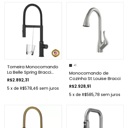
+1
Torneira Monocomando
La Belle Spring Bracci
Monocomando de
Preto
Cozinha St Louise Bracci
R$2.892,31
R$2.928,91
5
x
de
R$578,46
sem juros
5
x
de
R$585,78
sem juros