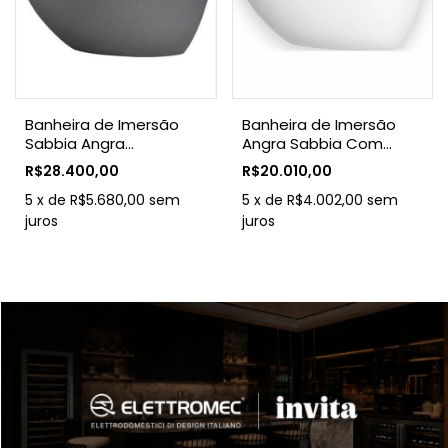
Banheira de Imersão
Banheira de Imersão
Sabbia Angra
Angra Sabbia Com
Duraquartz Cinza
Válvula Click Cromada
R$28.400,00
R$20.010,00
Urbano Com Válvula
Click Cromada
5
x
de
R$5.680,00
sem
5
x
de
R$4.002,00
sem
juros
juros