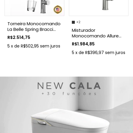
+2
Torneira Monocomando
La Belle Spring Bracci
Misturador
Cromada
Monocomando Allure
R$2.514,75
Bracci
R$1.984,85
5
x
de
R$502,95
sem juros
5
x
de
R$396,97
sem juros