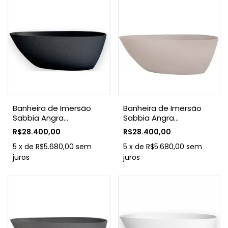
Banheira de Imersão
Banheira de Imersão
Sabbia Angra
Sabbia Angra
Duraquartz Preto
Duraquartz Marfim
R$28.400,00
R$28.400,00
Granito Com Válvula
Natural Com Válvula
Click Cromada
5
x
de
R$5.680,00
sem
Click Cromada
5
x
de
R$5.680,00
sem
juros
juros