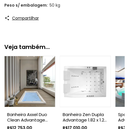
Peso s/ embalagem:
50 kg
Compartilhar
Veja também...
Banheira Axxel Duo
Banheira Zen Dupla
Spa P
Clean Advantage
Advantage 1.82 x 1.25
Adva
Dupla 9 Jatos 1.79 x
Axell
R$12.753,00
R$17.010,00
R$32