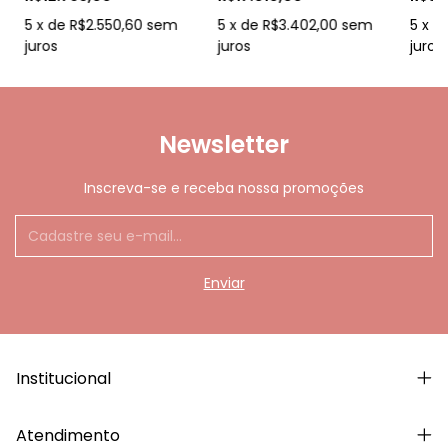
1.10
5
x
de
R$2.550,60
sem
5
x
de
R$3.402,00
sem
5
x
d
juros
juros
juros
Newsletter
Inscreva-se e receba nossa promoções
Institucional
Atendimento