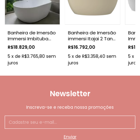
Banheira de Imersão
Banheira de Imersão
Banh
Immersi Imbituba
immersi Itajai 2 Tan
Imme
Glossy White 1.80
White
Gloss
R$18.829,00
R$16.792,00
R$15
5
x
de
R$3.765,80
sem
5
x
de
R$3.358,40
sem
5
x
d
juros
juros
juros
Newsletter
Inscreva-se e receba nossa promoções