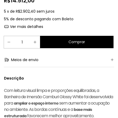
R$14.512,00
5
x de
R$2.902,40
sem juros
5% de desconto
pagando com Boleto
Ver mais detalhes
Meios de envio
Descrição
Com leitura visual limpa e proporções equilibradas, a
Banheira de Imersão Camburi Glossy White foi desenvolvida
para
sem aumentar a ocupação
ampliar o espaço interno
no ambiente. As bordas contínuas e a
base mais
favorecem melhor aproveitamento.
estruturada