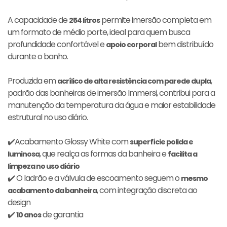
A capacidade de
permite imersão completa em
254 litros
um formato de médio porte, ideal para quem busca
profundidade confortável e
bem distribuído
apoio corporal
durante o banho.
Produzida em
,
acrílico de alta resistência com parede dupla
padrão das banheiras de imersão Immersi, contribui para a
manutenção da temperatura da água e maior estabilidade
estrutural no uso diário.
✔️Acabamento Glossy White com
superfície polida e
, que realça as formas da banheira e
luminosa
facilita a
limpeza no uso diário
✔️ O ladrão e a válvula de escoamento seguem o
mesmo
, com integração discreta ao
acabamento da banheira
design
✔️
de garantia
10 anos