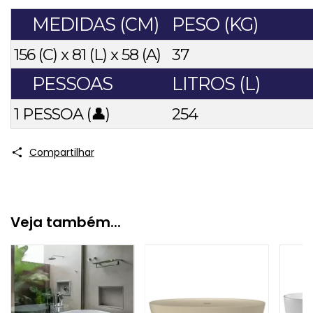
MEDIDAS (CM)
PESO (KG)
156 (C) x 81 (L) x 58 (A)
37
PESSOAS
LITROS (L)
1 PESSOA (👤)
254
Compartilhar
Veja também...