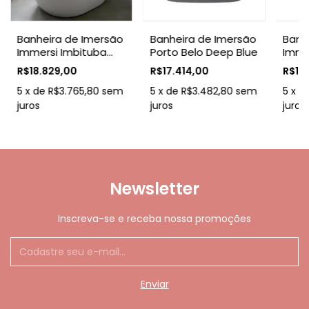
Banheira de Imersão
Banheira de Imersão
Banh
Immersi Imbituba
Porto Belo Deep Blue
Immer
Glossy White 1.80
Terra
R$18.829,00
R$17.414,00
R$16
5
x
de
R$3.765,80
sem
5
x
de
R$3.482,80
sem
5
x
d
juros
juros
juros
Newsletter
Inscreva-se e receba nossa promoções