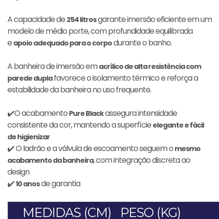
A capacidade de
garante imersão eficiente em um
254 litros
modelo de médio porte, com profundidade equilibrada
e
durante o banho.
apoio adequado para o corpo
A banheira de imersão em
acrílico de alta resistência com
favorece o isolamento térmico e reforça a
parede dupla
estabilidade da banheira no uso frequente.
✔️O acabamento
assegura intensidade
Pure Black
consistente da cor, mantendo a superfície
elegante e fácil
de higienizar
✔️ O ladrão e a válvula de escoamento seguem o
mesmo
, com integração discreta ao
acabamento da banheira
design
✔️
de garantia
10 anos
MEDIDAS (CM)
PESO (KG)