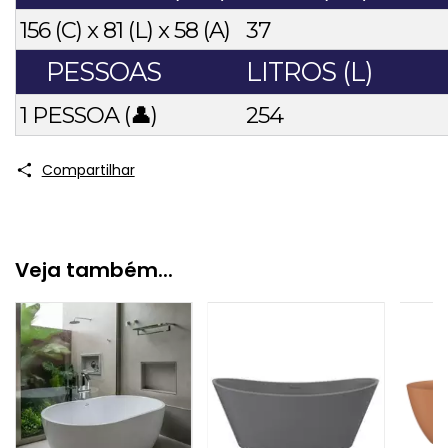
156 (C) x 81 (L) x 58 (A)
37
PESSOAS
LITROS (L)
1 PESSOA (👤)
254
Compartilhar
Veja também...