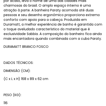
por acaso, leva o nome de uma das cidades mais
charmosas do brasil. O amplo espaço interno é uma
atração à parte. A banheira Paraty acomoda até duas
pessoas e seu desenho ergonômico proporciona extremo
conforto com apoio para a cabeça. Produzida em
Duramatt, a melhor experiência de banho é garantida com
o toque aveludado característico do material que é
exclusividade Sabbia. A composição do banheiro fica ainda
mais encantadora quando combinada com a cuba Paraty.
DURAMATT BRANCO FOSCO
DADOS TÉCNICOS:
DIMENSÃO (CM):
(C x L x H) 168 x 89 x 62 cm
PESO (KG):
116