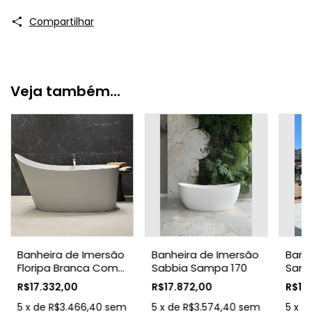
Compartilhar
Veja também...
Banheira de Imersão
Banheira de Imersão
Banh
Floripa Branca Com
Sabbia Sampa 170
Samp
Válvula Click
Válvu
R$17.332,00
R$17.872,00
R$16
Cromada Sabbia
Cro
5
x
de
R$3.466,40
sem
5
x
de
R$3.574,40
sem
5
x
d