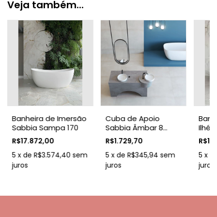
Veja também...
Banheira de Imersão
Cuba de Apoio
Banh
Sabbia Sampa 170
Sabbia Âmbar 8
Ilhé
Branco Duramatt
Válvu
R$17.872,00
R$1.729,70
R$13
Cro
5
x
de
R$3.574,40
sem
5
x
de
R$345,94
sem
5
x
d
juros
juros
juros