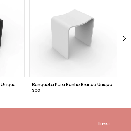
 Unique
Banqueta Para Banho Branca Unique
Ba
spa
Sp