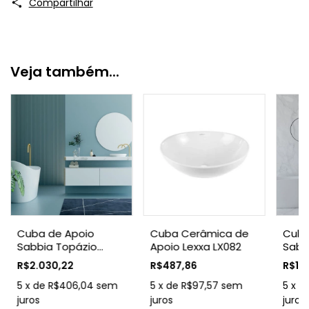
Compartilhar
Veja também...
Cuba de Apoio
Cuba Cerâmica de
Cuba
Sabbia Topázio
Apoio Lexxa LX082
Sabb
Branco Duramatt
Dura
R$2.030,22
R$487,86
R$1.6
5
x
de
R$406,04
sem
5
x
de
R$97,57
sem
5
x
d
juros
juros
juros