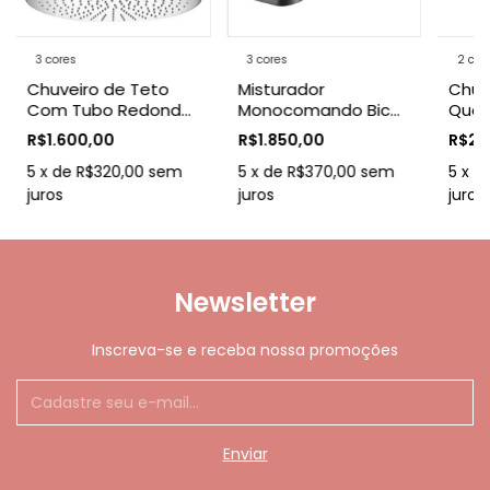
3 cores
3 cores
2 cor
Chuveiro de Teto
Misturador
Chuv
Com Tubo Redondo
Monocomando Bica
Quad
30cm Codda
Baixa Palladium
Com
R$1.600,00
R$1.850,00
R$2.
Codda
5
x
de
R$320,00
sem
5
x
de
R$370,00
sem
5
x
d
juros
juros
juros
Newsletter
Inscreva-se e receba nossa promoções