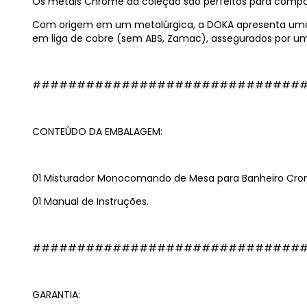
Os metais Chrome da coleção são perfeitos para compor 
Com origem em um metalúrgica, a DOKA apresenta uma li
em liga de cobre (sem ABS, Zamac), assegurados por um
##############################
CONTEÚDO DA EMBALAGEM:
01 Misturador Monocomando de Mesa para Banheiro Cro
01 Manual de Instruções.
##############################
GARANTIA: