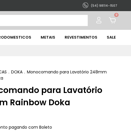
(54) 98114-1507
0
TRODOMESTICOS
METAIS
REVESTIMENTOS
SALE
CAS
.
DOKA
.
Monocomando para Lavatório 248mm
ka
omando para Lavatório
m Rainbow Doka
onto
pagando com Boleto