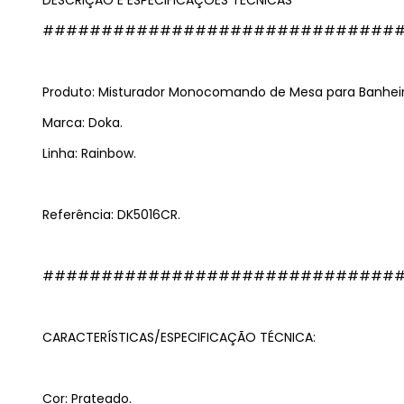
##############################
Produto: Misturador Monocomando de Mesa para Banheir
Marca: Doka.
Linha: Rainbow.
Referência: DK5016CR.
##############################
CARACTERÍSTICAS/ESPECIFICAÇÃO TÉCNICA:
Cor: Prateado.