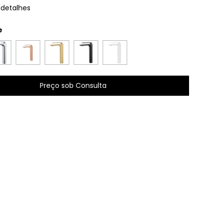
 detalhes
e