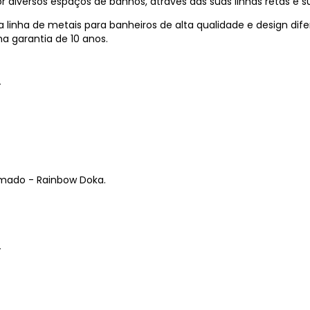
diversos espaços de banhos, através das suas linhas retas e s
nha de metais para banheiros de alta qualidade e design dife
a garantia de 10 anos.
#
mado - Rainbow Doka.
#