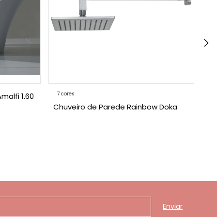
7 cores
4 
malfi 1.60
Chuveiro de Parede Rainbow Doka
Mo
Ra