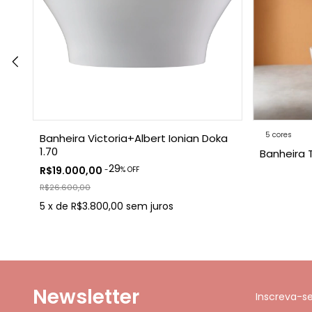
5 cores
Banheira Victoria+Albert Ionian Doka
1.70
Banheira 
29
R$19.000,00
-
% OFF
R$26.600,00
5
x
de
R$3.800,00
sem juros
Newsletter
Inscreva-s