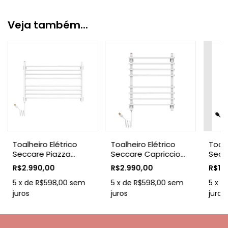
Veja também...
Toalheiro Elétrico
Toalheiro Elétrico
Toalh
Seccare Piazza
Seccare Capriccio
Secc
Branco 110v
Branco 110v
Preto
R$2.990,00
R$2.990,00
R$1.
5
x
de
R$598,00
sem
5
x
de
R$598,00
sem
5
x
d
juros
juros
juros