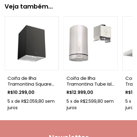
Veja também...
Coifa de Ilha
Coifa de Ilha
Coif
Tramontina Square
Tramontina Tube Isla
Tram
Isla 40 Silent em Aço
35 Split em Aço Inox
Colle
R$10.299,00
R$12.999,00
R$13
Inox Black Steel e
220 V
Silen
tratamento anti
5
x
de
R$2.059,80
sem
5
x
de
R$2.599,80
sem
em A
5
x
d
digitais 40 cm 220 V
juros
juros
juros