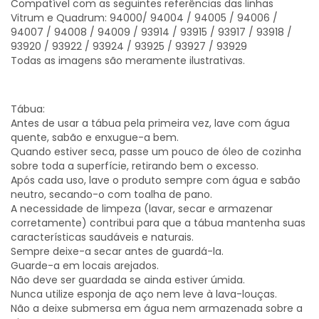
Compatível com as seguintes referências das linhas
Vitrum e Quadrum: 94000/ 94004 / 94005 / 94006 /
94007 / 94008 / 94009 / 93914 / 93915 / 93917 / 93918 /
93920 / 93922 / 93924 / 93925 / 93927 / 93929
Todas as imagens são meramente ilustrativas.
Tábua:
Antes de usar a tábua pela primeira vez, lave com água
quente, sabão e enxugue-a bem.
Quando estiver seca, passe um pouco de óleo de cozinha
sobre toda a superfície, retirando bem o excesso.
Após cada uso, lave o produto sempre com água e sabão
neutro, secando-o com toalha de pano.
A necessidade de limpeza (lavar, secar e armazenar
corretamente) contribui para que a tábua mantenha suas
características saudáveis e naturais.
Sempre deixe-a secar antes de guardá-la.
Guarde-a em locais arejados.
Não deve ser guardada se ainda estiver úmida.
Nunca utilize esponja de aço nem leve à lava-louças.
Não a deixe submersa em água nem armazenada sobre a