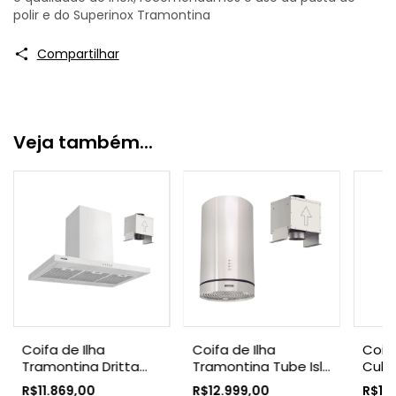
polir e do Superinox Tramontina
Compartilhar
Veja também...
Coifa de Ilha
Coifa de Ilha
Coif
Tramontina Dritta
Tramontina Tube Isla
Cube 
Isla 90 Split em Aço
35 Split em Aço Inox
smar
R$11.869,00
R$12.999,00
R$10