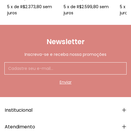
Inox 90 cm 220v
220 V
Inox
5
x
de
R$2.373,80
sem
5
x
de
R$2.599,80
sem
Aca
5
x
d
Acet
juros
juros
juros
Newsletter
Inscreva-se e receba nossa promoções
Institucional
Atendimento