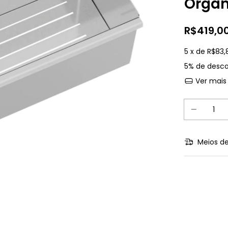
Organ
R$419,0
5
x de
R$83,
5% de desc
Ver mais
Meios de