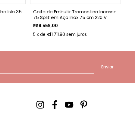
be Isla 35
Coifa de Embutir Tramontina Incasso
Co
75 Split em Aço Inox 75 cm 220 V
40
Ac
R$8.559,00
R$
Re
5
x
de
R$1.711,80
sem juros
5