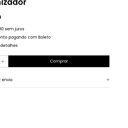
izador
0
80
sem juros
onto
pagando com Boleto
 detalhes
 envio