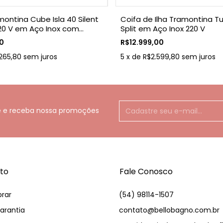
montina Cube Isla 40 Silent
Coifa de Ilha Tramontina Tu
20 V em Aço Inox com
Split em Aço Inox 220 V
to Black Steel
00
R$12.999,00
265,80
sem juros
5
x
de
R$2.599,80
sem juros
e e receba nossa promoções
to
Fale Conosco
rar
(54) 98114-1507
arantia
contato@bellobagno.com.br