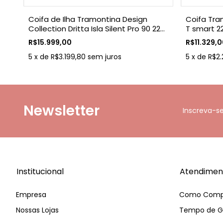
90
Coifa de Ilha Tramontina Design
Coifa Tra
to
Collection Dritta Isla Silent Pro 90 220
T smart 2
V em Aço Inox
Acabamen
R$15.999,00
R$11.329,
5
x
de
R$3.199,80
sem juros
5
x
de
R$2.
Newsletter
Inscreva-s
Institucional
Atendimen
Empresa
Como Comp
Nossas Lojas
Tempo de G