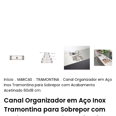
Início
.
MARCAS
.
TRAMONTINA
.
Canal Organizador em Aço
Inox Tramontina para Sobrepor com Acabamento
Acetinado 60x18 cm
Canal Organizador em Aço Inox
Tramontina para Sobrepor com