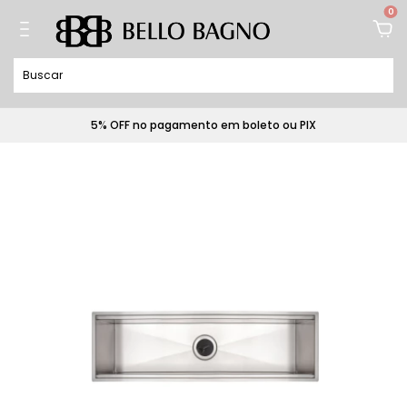
0
5% OFF no pagamento em boleto ou PIX