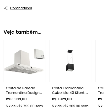
Compartilhar
Veja também...
Coifa de Parede
Coifa Tramontina
Coifa
Tramontina Design
Cube Isla 40 Silent T
Tram
Collection Dritta Wall
smart 220 V em Aço
Isla 
R$13.999,00
R$11.329,00
R$10
Silent Pro 90 220 V
Inox com
Inox 
em Aço Inox
5
x
de
R$2.799,80
sem
Acabamento Black
5
x
de
R$2.265,80
sem
trat
5
x
d