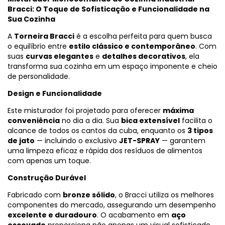
Bracci: O Toque de Sofisticação e Funcionalidade na
Sua Cozinha
A
Torneira Bracci
é a escolha perfeita para quem busca
o equilíbrio entre
estilo clássico e contemporâneo
. Com
suas
curvas elegantes
e
detalhes decorativos
, ela
transforma sua cozinha em um espaço imponente e cheio
de personalidade.
Design e Funcionalidade
Este misturador foi projetado para oferecer
máxima
conveniência
no dia a dia. Sua
bica extensível
facilita o
alcance de todos os cantos da cuba, enquanto os
3 tipos
de jato
— incluindo o exclusivo
JET-SPRAY
— garantem
uma limpeza eficaz e rápida dos resíduos de alimentos
com apenas um toque.
Construção Durável
Fabricado com
bronze sólido
, o Bracci utiliza os melhores
componentes do mercado, assegurando um desempenho
excelente e duradouro
. O acabamento em
aço
escovado
proporciona não apenas um visual sofisticado,