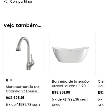
Compartilhar
Veja também...
+1
Banheira de Imersão
Chuv
Bracci Lauren S 1.79
Desv
Monocomando de
Brac
Cozinha St Louise
R$9.961,88
R$2.9
Esco
Bracci
R$2.928,91
5
x
de
R$1.992,38
sem
5
x
d
juros
juros
5
x
de
R$585,78
sem