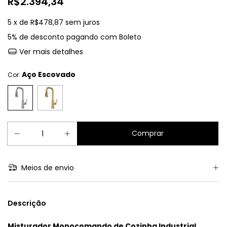
R$2.394,34
5
x de
R$478,87
sem juros
5% de desconto
pagando com Boleto
Ver mais detalhes
Aço Escovado
Cor:
Meios de envio
Descrição
Misturador Monocomando de Cozinha Industrial