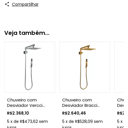
Compartilhar
Veja também...
Chuveiro com
Chuveiro com
Chuv
Desviador Vercci
Desviador Bracci
Desv
Bracci Cromado
Vercci Dourado
Brac
R$2.368,10
R$2.640,46
R$2.9
Esco
5
x
de
R$473,62
sem
5
x
de
R$528,09
sem
5
x
d
juros
juros
juros