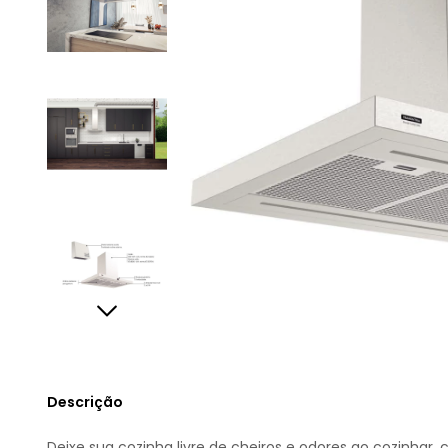
Descrição
Deixe sua cozinha livre de cheiros e odores ao cozinhar,