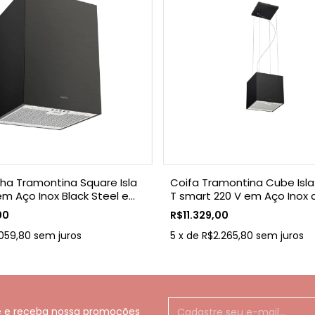
Ilha Tramontina Square Isla
Coifa Tramontina Cube Isla 
em Aço Inox Black Steel e
T smart 220 V em Aço Inox
o anti digitais 40 cm 220 V
Acabamento Black Steel
00
R$11.329,00
059,80
sem juros
5
x
de
R$2.265,80
sem juros
e e receba nossa promoções