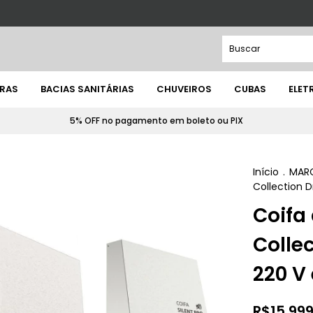
IRAS
BACIAS SANITÁRIAS
CHUVEIROS
CUBAS
ELE
5% OFF no pagamento em boleto ou PIX
Início
.
MAR
Collection D
Coifa
Collec
220 V
R$15.999