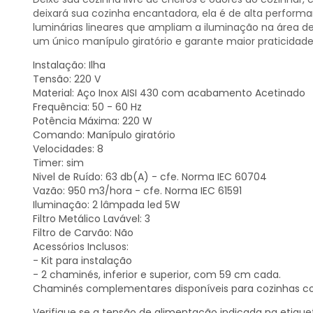
deixará sua cozinha encantadora, ela é de alta performa
luminárias lineares que ampliam a iluminação na área de
um único manípulo giratório e garante maior praticidade 
Instalação: Ilha
Tensão: 220 V
Material: Aço Inox AISI 430 com acabamento Acetinado
Frequência: 50 - 60 Hz
Potência Máxima: 220 W
Comando: Manípulo giratório
Velocidades: 8
Timer: sim
Nivel de Ruído: 63 db(A) - cfe. Norma IEC 60704
Vazão: 950 m3/hora - cfe. Norma IEC 61591
Iluminação: 2 lâmpada led 5W
Filtro Metálico Lavável: 3
Filtro de Carvão: Não
Acessórios Inclusos:
- Kit para instalação
- 2 chaminés, inferior e superior, com 59 cm cada.
Chaminés complementares disponíveis para cozinhas com 
Verifique se a tensão de alimentação indicada na etiquet