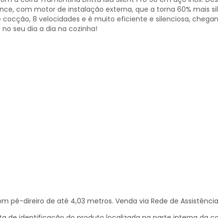
nce, com motor de instalação externa, que a torna 60% mais si
 cocção, 8 velocidades e é muito eficiente e silenciosa, cheg
no seu dia a dia na cozinha!
pé-direiro de até 4,03 metros. Venda via Rede de Assistência
a de identificação do produto localizada na parte interna da c