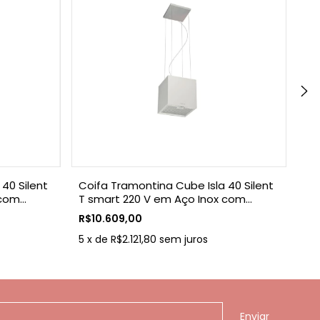
40 Silent
Coifa Tramontina Cube Isla 40 Silent
Co
 com
T smart 220 V em Aço Inox com
Col
Acabamento Acetinado
V 
R$10.609,00
R$
5
x
de
R$2.121,80
sem juros
5