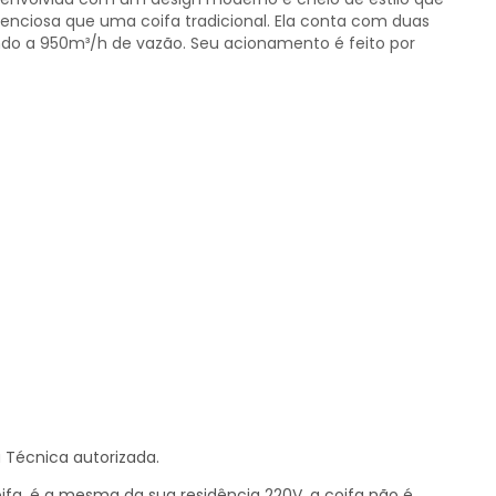
lenciosa que uma coifa tradicional. Ela conta com duas
ando a 950m³/h de vazão. Seu acionamento é feito por
 Técnica autorizada.
oifa, é a mesma da sua residência 220V, a coifa não é