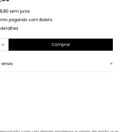
99,80
sem juros
onto
pagando com Boleto
 detalhes
 envio
 Desenvolvida com um design moderno e cheio de estilo que