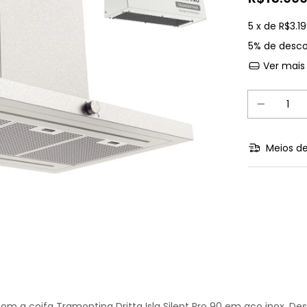
5
x de
R$3.1
5% de desc
Ver mais
Meios de
 com a coifa Tramontina Dritta Isla Silent Pro 90 em aço inox.