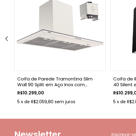
sso
Coifa de Parede Tramontina Slim
Coifa de 
Wall 90 Split em Aço Inox com
40 Silent 
Acabamento Acetinado 220 V
tratament
R$10.299,00
R$10.299,
5
x
de
R$2.059,80
sem juros
5
x
de
R$2.
Newsletter
Inscreva-s