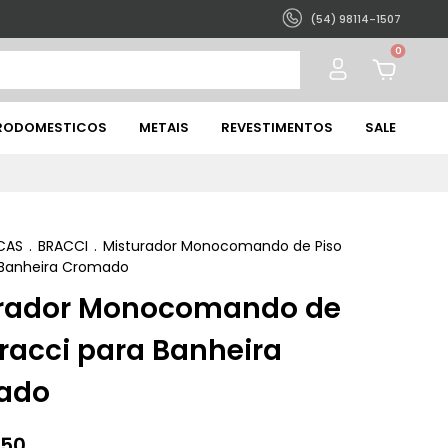
(54) 98114-1507
0
TRODOMESTICOS
METAIS
REVESTIMENTOS
SALE
CAS
.
BRACCI
.
Misturador Monocomando de Piso
 Banheira Cromado
rador Monocomando de
Bracci para Banheira
ado
,50