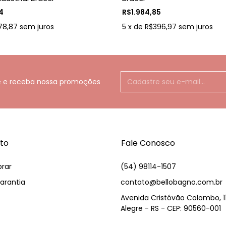
4
R$1.984,85
78,87
sem juros
5
x
de
R$396,97
sem juros
e e receba nossa promoções
to
Fale Conosco
rar
(54) 98114-1507
arantia
contato@bellobagno.com.br
Avenida Cristóvão Colombo, 1
Alegre - RS - CEP: 90560-001