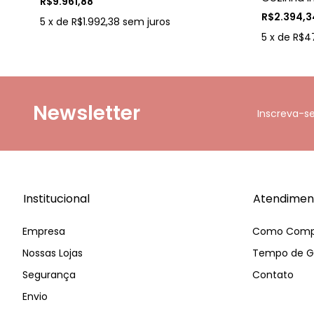
R$9.961,88
R$2.394,3
5
x
de
R$1.992,38
sem juros
5
x
de
R$4
Newsletter
Inscreva-s
Institucional
Atendimen
Empresa
Como Comp
Nossas Lojas
Tempo de G
Segurança
Contato
Envio