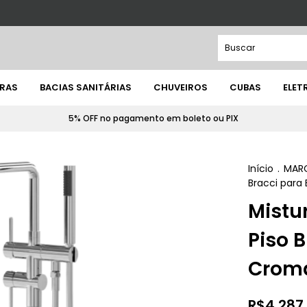
IRAS
BACIAS SANITÁRIAS
CHUVEIROS
CUBAS
ELE
5% OFF no pagamento em boleto ou PIX
Início
.
MAR
Bracci para
Mistu
Piso 
Crom
R$4.287