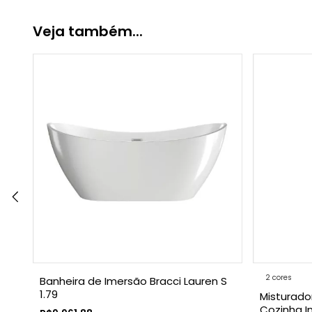
Veja também...
2 cores
cci
Banheira de Imersão Bracci Lauren S
1.79
Misturad
Cozinha In