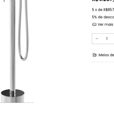
5
x de
R$857
5% de desc
Ver mais
Meios de