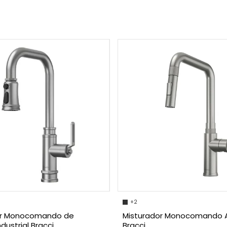
+2
or Monocomando de
Misturador Monocomando A
dustrial Bracci
Bracci