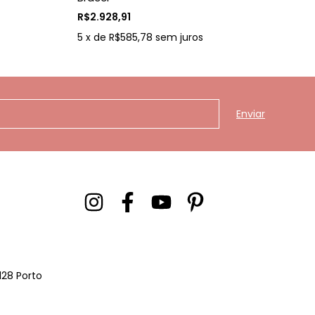
R$
R$2.928,91
5
5
x
de
R$585,78
sem juros
128 Porto