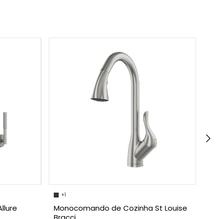
+1
Mi
Br
llure
Monocomando de Cozinha St Louise
Bracci