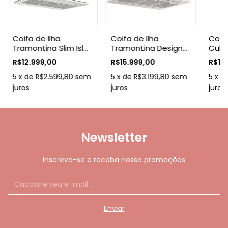
Coifa de Ilha
Coifa de Ilha
Coif
Tramontina Slim Isla
Tramontina Design
Cube 
90 Split em Aço Inox
Collection Dritta Isla
smar
R$12.999,00
R$15.999,00
R$11.
com Acabamento
Silent Pro 90 220 V
Inox
Acetinado 90 cm
5
x
de
R$2.599,80
sem
em Aço Inox
5
x
de
R$3.199,80
sem
Acab
5
x
d
Stee
juros
juros
juros
Newsletter
Inscreva-se e receba nossa promoções